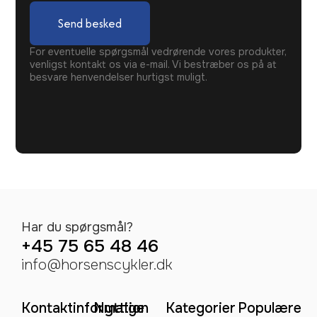
Send besked
For eventuelle spørgsmål vedrørende vores produkter,
venligst kontakt os via e-mail. Vi bestræber os på at
besvare henvendelser hurtigst muligt.
Har du spørgsmål?
+45 75 65 48 46
info@horsenscykler.dk
Kontaktinformation
Nyttige
Kategorier
Populære