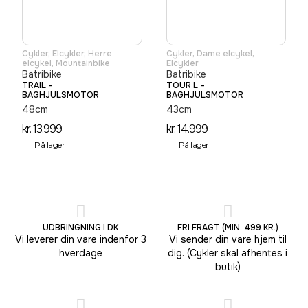
Cykler
,
Elcykler
,
Herre
Cykler
,
Dame elcykel
,
elcykel
,
Mountainbike
Elcykler
Batribike
Batribike
TRAIL –
TOUR L –
BAGHJULSMOTOR
BAGHJULSMOTOR
48cm
43cm
kr.
13.999
kr.
14.999
På lager
På lager
UDBRINGNING I DK
FRI FRAGT (MIN. 499 KR.)
Vi leverer din vare indenfor 3
Vi sender din vare hjem til
hverdage
dig. (Cykler skal afhentes i
butik)