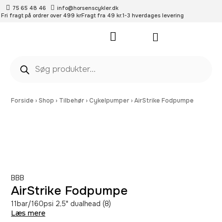
75 65 48 46
info@horsenscykler.dk
Fri fragt på ordrer over 499 kr
Fragt fra 49 kr.
1-3 hverdages levering
Pleje- og vedligehold
Forside
›
Shop
›
Tilbehør
›
Cykelpumper
›
AirStrike Fodpumpe
BBB
AirStrike Fodpumpe
11bar/160psi 2,5" dualhead (8)
Læs mere