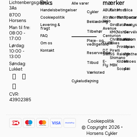
links
mærker
Lichtenbergsgade
Alle varer
3As
Handelsbetingelser
ABUS
Falter
Most
Silca
Cykler
8700
Cookiepolitik
Atran
Norden
Motobeca
Sparta
Horsens
Velo
Beklædning
Levering &
Giro
Batavus
Peatys
Man til fre:
fragt
Avenue
Tilbehør
KMC
Nishiki
Cervél
08:00 -
FAQ
Centurion
17:00
Christiania
Pinarello
Woom
Pleje- og
Om os
CUBE
Bikes
vedligehold
Lørdag:
Principia
Vision
Kontakt
DT
Pirelli
10:00 -
Reservedele
SWISS
Raleigh
Winthe
13:00
Shimano
E-
Kildemoes
Vii
Tilbud
Søndag:
Fly
MBK
Lukket
Scope
4iiii
Værksted
Cykeludlejning
CVR:
43902385
Cookiepolitik
© Copyright 2026 •
Horsens Cykler