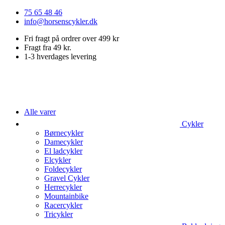
Videre
75 65 48 46
til
info@horsenscykler.dk
indhold
Fri fragt på ordrer over 499 kr
Fragt fra 49 kr.
1-3 hverdages levering
Alle varer
Cykler
Børnecykler
Damecykler
El ladcykler
Elcykler
Foldecykler
Gravel Cykler
Herrecykler
Mountainbike
Racercykler
Tricykler