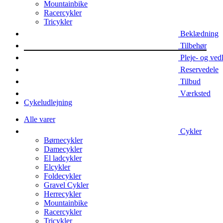
Mountainbike
Racercykler
Tricykler
Beklædning
Tilbehør
Pleje- og ved
Reservedele
Tilbud
Værksted
Cykeludlejning
Alle varer
Cykler
Børnecykler
Damecykler
El ladcykler
Elcykler
Foldecykler
Gravel Cykler
Herrecykler
Mountainbike
Racercykler
Tricykler