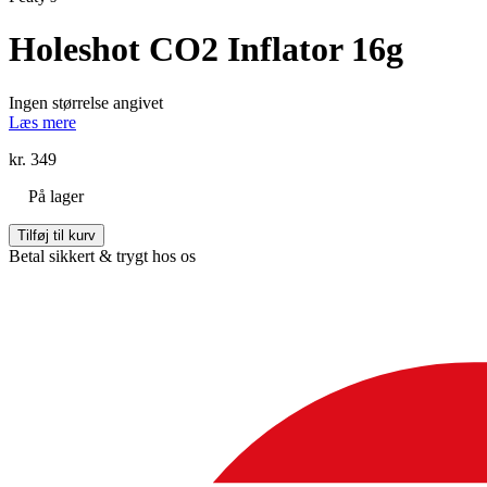
Holeshot CO2 Inflator 16g
Ingen størrelse angivet
Læs mere
kr.
349
På lager
Holeshot
Tilføj til kurv
CO2
Betal sikkert & trygt hos os
Inflator
16g
antal