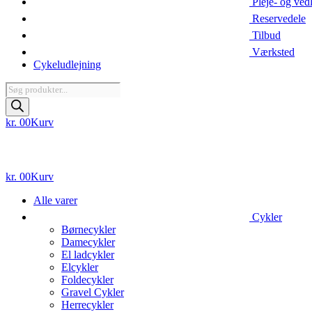
Pleje- og ved
Reservedele
Tilbud
Værksted
Cykeludlejning
Products
search
kr.
0
0
Kurv
kr.
0
0
Kurv
Alle varer
Cykler
Børnecykler
Damecykler
El ladcykler
Elcykler
Foldecykler
Gravel Cykler
Herrecykler