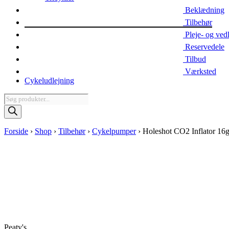
Beklædning
Tilbehør
Pleje- og ved
Reservedele
Tilbud
Værksted
Cykeludlejning
Products
search
Forside
›
Shop
›
Tilbehør
›
Cykelpumper
›
Holeshot CO2 Inflator 16
Peaty's