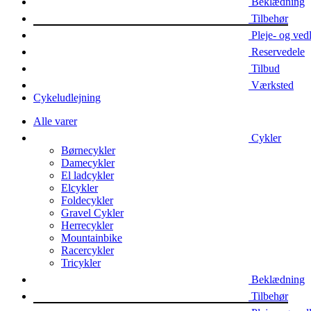
Beklædning
Tilbehør
Pleje- og ved
Reservedele
Tilbud
Værksted
Cykeludlejning
Alle varer
Cykler
Børnecykler
Damecykler
El ladcykler
Elcykler
Foldecykler
Gravel Cykler
Herrecykler
Mountainbike
Racercykler
Tricykler
Beklædning
Tilbehør