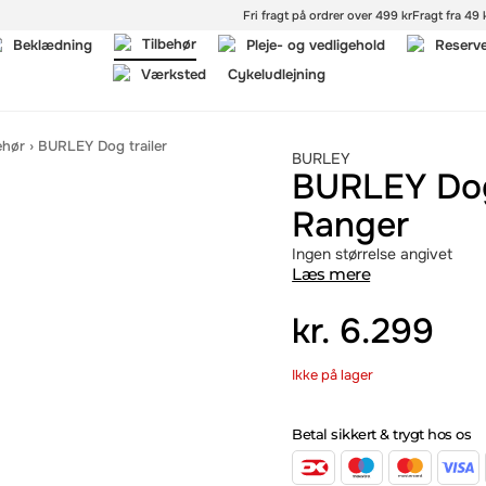
Fri fragt på ordrer over 499 kr
Fragt fra 49 k
Tilbehør
Beklædning
Pleje- og vedligehold
Reserv
Værksted
Cykeludlejning
ehør
›
BURLEY Dog trailer
BURLEY
BURLEY Dog 
Ranger
Ingen størrelse angivet
Læs mere
kr.
6.299
Ikke på lager
Betal sikkert & trygt hos os