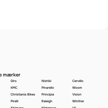
e mærker
Giro
Nishiki
Cervélo
KMC
Pinarello
Woom
Christiania Bikes
Principia
Vision
Pirelli
Raleigh
Winther
Shimano
Kildemoes
Vii