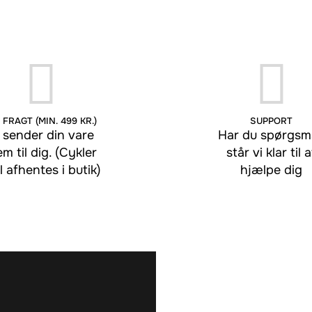
 FRAGT (MIN. 499 KR.)
SUPPORT
 sender din vare
Har du spørgsmå
em til dig. (Cykler
står vi klar til a
l afhentes i butik)
hjælpe dig