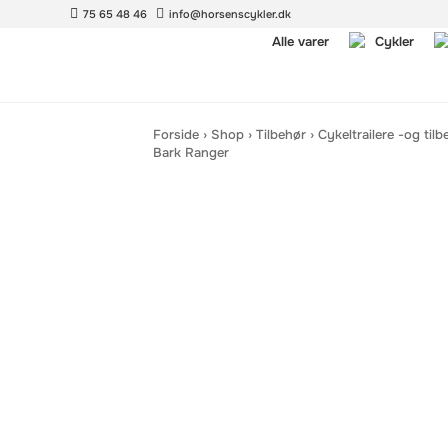
75 65 48 46
info@horsenscykler.dk
Alle varer
Cykler
Forside
›
Shop
›
Tilbehør
›
Cykeltrailere -og tilb
Bark Ranger