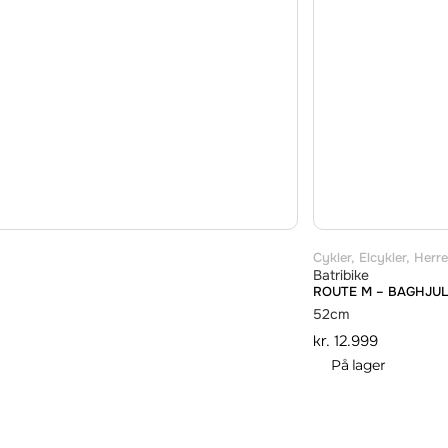
Cykler
,
Elcykler
,
Herre
Batribike
ROUTE M – BAGHJU
52cm
kr.
12.999
På lager