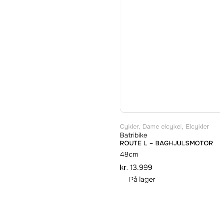
Cykler
,
Dame elcykel
,
Elcykler
Batribike
ROUTE L – BAGHJULSMOTOR
48cm
kr.
13.999
På lager