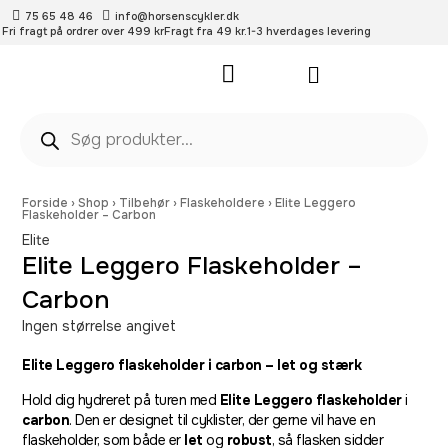
75 65 48 46
info@horsenscykler.dk
Fri fragt på ordrer over 499 kr
Fragt fra 49 kr.
1-3 hverdages levering
Pleje- og vedligehold
Forside
›
Shop
›
Tilbehør
›
Flaskeholdere
›
Elite Leggero
Flaskeholder – Carbon
Elite
Elite Leggero Flaskeholder –
Carbon
Ingen størrelse angivet
Elite Leggero flaskeholder i carbon – let og stærk
Hold dig hydreret på turen med
Elite Leggero flaskeholder
i
carbon
. Den er designet til cyklister, der gerne vil have en
flaskeholder, som både er
let
og
robust
, så flasken sidder