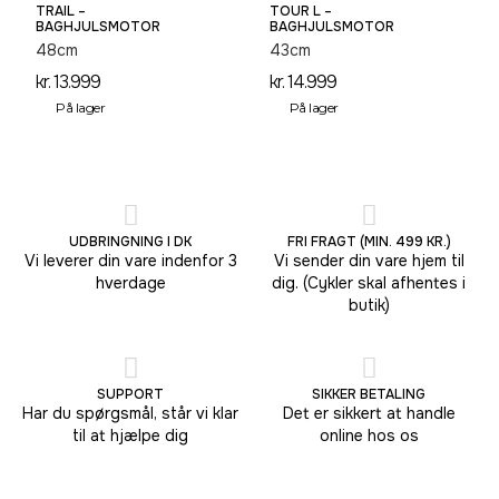
TRAIL –
TOUR L –
BAGHJULSMOTOR
BAGHJULSMOTOR
48cm
43cm
kr.
13.999
kr.
14.999
På lager
På lager
UDBRINGNING I DK
FRI FRAGT (MIN. 499 KR.)
Vi leverer din vare indenfor 3
Vi sender din vare hjem til
hverdage
dig. (Cykler skal afhentes i
butik)
SUPPORT
SIKKER BETALING
Har du spørgsmål, står vi klar
Det er sikkert at handle
til at hjælpe dig
online hos os