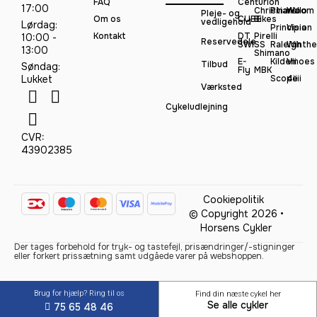
FAQ
Centurion
17:00
Christiania
Pinarello
Woom
Pleje- og
Om os
CUBE
Bikes
vedligehold
Lørdag:
Principia
Vision
Kontakt
DT
Pirelli
10:00 -
Reservedele
SWISS
Raleigh
Winthe
13:00
Shimano
E-
Kildemoes
Vii
Tilbud
Søndag:
Fly
MBK
Lukket
Scope
4iiii
Værksted
Cykeludlejning
CVR:
43902385
Cookiepolitik
© Copyright 2026 •
Horsens Cykler
Der tages forbehold for tryk- og tastefejl, prisændringer/-stigninger
eller forkert prissætning samt udgåede varer på webshoppen.
Brug for hjælp? Ring til os
Find din næste cykel her
Se alle cykler
75 65 48 46