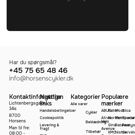
Har du spørgsmål?
+45 75 65 48 46
info@horsenscykler.dk
Kontaktinformation
Nyttige
Kategorier
Populære
links
mærker
Lichtenbergsgade
Alle varer
3As
Handelsbetingelser
ABUS
Falter
Most
Silca
Cykler
8700
Cookiepolitik
Atran
Norden
Motobeca
Sparta
Horsens
Velo
Beklædning
Levering &
Giro
Batavus
Peatys
Man til fre:
fragt
Avenue
Tilbehør
KMC
Nishiki
Cervél
08:00 -