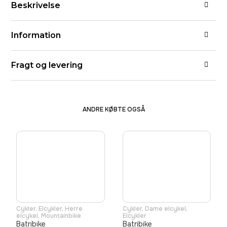
Beskrivelse
Information
Fragt og levering
ANDRE KØBTE OGSÅ
Cykler
,
Elcykler
,
Herre
Cykler
,
Dame elcykel
,
elcykel
,
Mountainbike
Elcykler
Batribike
Batribike