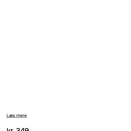
Læs mere
kr.
349