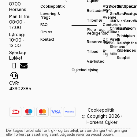
Cykler
8700
Cookiepolitik
Atran
Norden
Motobeca
Sparta
Horsens
Velo
Beklædning
Levering &
Giro
Batavus
Peatys
Man til fre:
fragt
Avenue
Tilbehør
KMC
Nishiki
Cervél
08:00 -
FAQ
Centurion
17:00
Christiania
Pinarello
Woom
Pleje- og
Om os
CUBE
Bikes
vedligehold
Lørdag:
Principia
Vision
Kontakt
DT
Pirelli
10:00 -
Reservedele
SWISS
Raleigh
Winthe
13:00
Shimano
E-
Kildemoes
Vii
Tilbud
Søndag:
Fly
MBK
Lukket
Scope
4iiii
Værksted
Cykeludlejning
CVR:
43902385
Cookiepolitik
© Copyright 2026 •
Horsens Cykler
Der tages forbehold for tryk- og tastefejl, prisændringer/-stigninger
eller forkert prissætning samt udgåede varer på webshoppen.