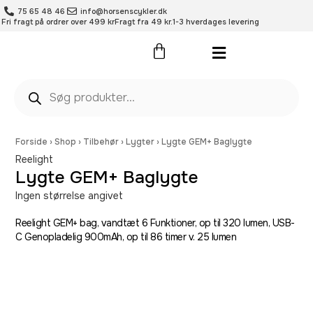
75 65 48 46
info@horsenscykler.dk
Fri fragt på ordrer over 499 kr
Fragt fra 49 kr.
1-3 hverdages levering
Pleje- og vedligehold
Forside
›
Shop
›
Tilbehør
›
Lygter
›
Lygte GEM+ Baglygte
Reelight
Lygte GEM+ Baglygte
Ingen størrelse angivet
Reelight GEM+ bag, vandtæt 6 Funktioner, op til 320 lumen, USB-
C Genopladelig 900mAh, op til 86 timer v. 25 lumen