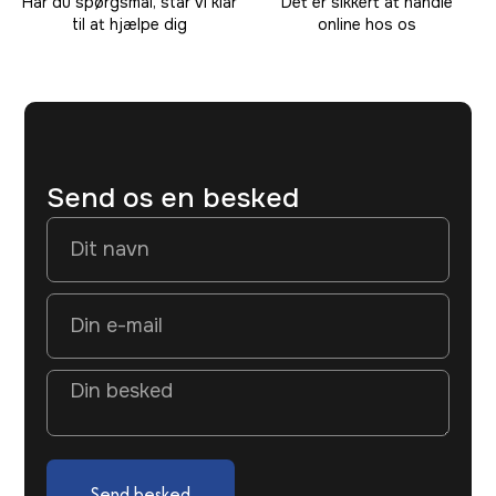
Har du spørgsmål, står vi klar
Det er sikkert at handle
til at hjælpe dig
online hos os
Send os en besked
Send besked