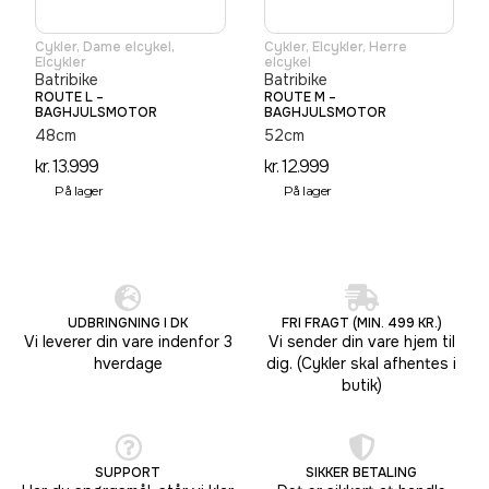
Cykler
,
Dame elcykel
,
Cykler
,
Elcykler
,
Herre
Elcykler
elcykel
Batribike
Batribike
ROUTE L –
ROUTE M –
BAGHJULSMOTOR
BAGHJULSMOTOR
48cm
52cm
kr.
13.999
kr.
12.999
På lager
På lager
UDBRINGNING I DK
FRI FRAGT (MIN. 499 KR.)
Vi leverer din vare indenfor 3
Vi sender din vare hjem til
hverdage
dig. (Cykler skal afhentes i
butik)
SUPPORT
SIKKER BETALING