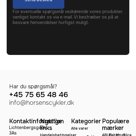
For eventuelle spørgsmål vedrørende vores produkter,
venligst kontakt os via e-mail. Vi bestræber os på at
besvare henvendelser hurtigst muligt.
Har du spørgsmål?
+45 75 65 48 46
info@horsenscykler.dk
Kontaktinformation
Nyttige
Kategorier
Populære
links
mærker
Lichtenbergsgade
Alle varer
3As
Handelsbetingelser
ABUS
Falter
Most
Silca