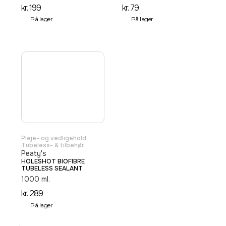
kr.
199
kr.
79
På lager
På lager
Pleje- og vedligehold
,
Tubeless- & tilbehør
Peaty's
HOLESHOT BIOFIBRE
TUBELESS SEALANT
1000 ml.
kr.
289
På lager