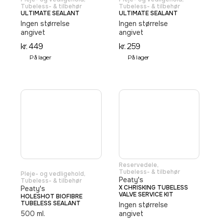
Tubeless- & tilbehør
Tubeless- & tilbehør
ULTIMATE SEALANT
ULTIMATE SEALANT
Ingen størrelse
Ingen størrelse
angivet
angivet
kr.
449
kr.
259
På lager
På lager
Reservedele
,
Tubeless- & tilbehør
Pleje- og vedligehold
,
Peaty's
Tubeless- & tilbehør
X CHRISKING TUBELESS
Peaty's
VALVE SERVICE KIT
HOLESHOT BIOFIBRE
TUBELESS SEALANT
Ingen størrelse
500 ml.
angivet