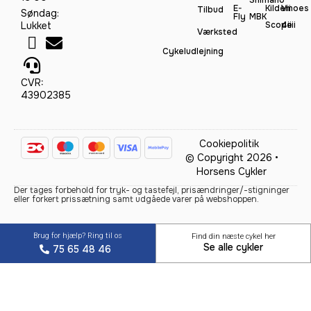
E-
Kildemoes
Vii
Tilbud
Søndag:
Fly
MBK
Lukket
Scope
4iiii
Værksted
Cykeludlejning
CVR:
43902385
Cookiepolitik
© Copyright 2026 •
Horsens Cykler
Der tages forbehold for tryk- og tastefejl, prisændringer/-stigninger
eller forkert prissætning samt udgåede varer på webshoppen.
Brug for hjælp? Ring til os
Find din næste cykel her
Se alle cykler
75 65 48 46