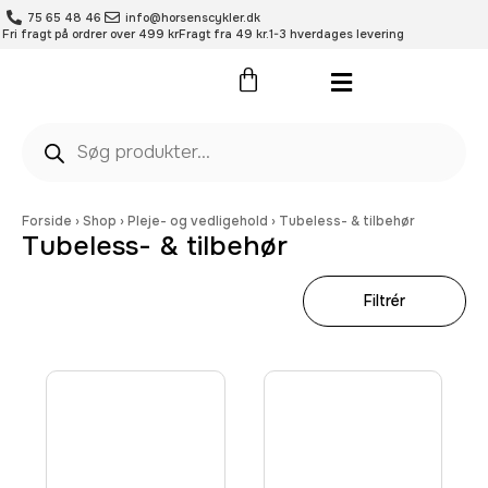
75 65 48 46
info@horsenscykler.dk
Fri fragt på ordrer over 499 kr
Fragt fra 49 kr.
1-3 hverdages levering
Pleje- og vedligehold
Forside
›
Shop
›
Pleje- og vedligehold
›
Tubeless- & tilbehør
Tubeless- & tilbehør
Filtrér