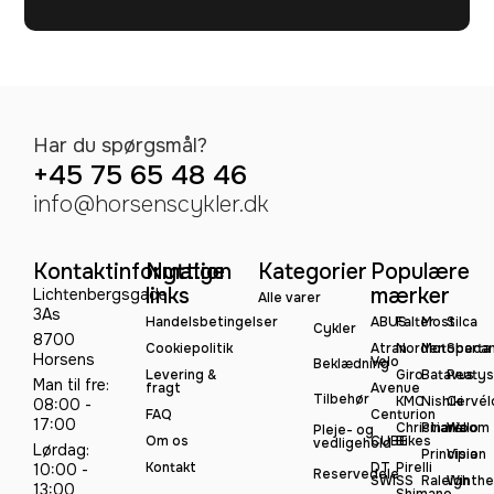
Har du spørgsmål?
+45 75 65 48 46
info@horsenscykler.dk
Kontaktinformation
Nyttige
Kategorier
Populære
links
mærker
Lichtenbergsgade
Alle varer
3As
Handelsbetingelser
ABUS
Falter
Most
Silca
Cykler
8700
Cookiepolitik
Atran
Norden
Motobeca
Sparta
Horsens
Velo
Beklædning
Levering &
Giro
Batavus
Peatys
Man til fre:
fragt
Avenue
Tilbehør
KMC
Nishiki
Cervél
08:00 -
FAQ
Centurion
17:00
Christiania
Pinarello
Woom
Pleje- og
Om os
CUBE
Bikes
vedligehold
Lørdag:
Principia
Vision
Kontakt
DT
Pirelli
10:00 -
Reservedele
SWISS
Raleigh
Winthe
13:00
Shimano