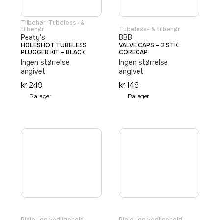
Tilbehør
,
Tubeless- &
tilbehør
Tubeless- & tilbehør
Peaty's
BBB
HOLESHOT TUBELESS
VALVE CAPS – 2 STK.
PLUGGER KIT – BLACK
CORECAP
Ingen størrelse
Ingen størrelse
angivet
angivet
kr.
249
kr.
149
På lager
På lager
Pleje- og vedligehold
,
Pleje- og vedligehold
,