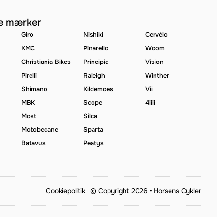
e mærker
Giro
Nishiki
Cervélo
KMC
Pinarello
Woom
Christiania Bikes
Principia
Vision
Pirelli
Raleigh
Winther
Shimano
Kildemoes
Vii
MBK
Scope
4iiii
Most
Silca
Motobecane
Sparta
Batavus
Peatys
Cookiepolitik
© Copyright 2026 •
Horsens Cykler