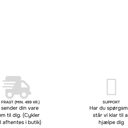
 FRAGT (MIN. 499 KR.)
SUPPORT
 sender din vare
Har du spørgsmå
em til dig. (Cykler
står vi klar til a
l afhentes i butik)
hjælpe dig