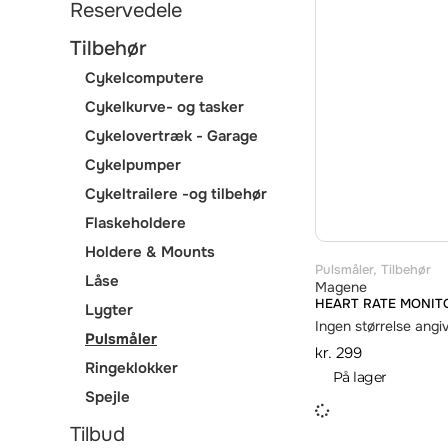
Reservedele
Tilbehør
Cykelcomputere
Cykelkurve- og tasker
Cykelovertræk - Garage
Cykelpumper
Cykeltrailere -og tilbehør
Flaskeholdere
Holdere & Mounts
Pulsmåler
,
Tilbehør
Låse
Magene
HEART RATE MONIT
Lygter
Ingen størrelse angi
Pulsmåler
kr.
299
Ringeklokker
På lager
Spejle
Tilbud