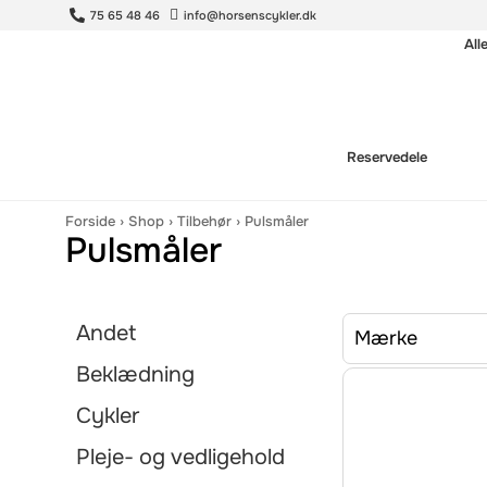
75 65 48 46
info@horsenscykler.dk
All
Reservedele
Forside
›
Shop
›
Tilbehør
›
Pulsmåler
Pulsmåler
Andet
Mærke
Beklædning
Cykler
Pleje- og vedligehold