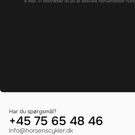
e-mail. Vi bestræber os på at besvare henvendelser hurti
Har du spørgsmål?
+45 75 65 48 46
info@horsenscykler.dk