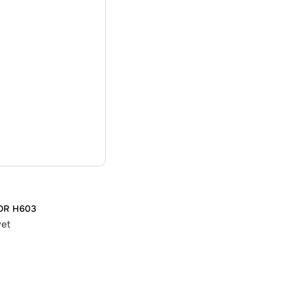
OR H603
vet