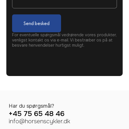
Send besked
For eventuelle spørgsmål vedrørende vores produkter,
venligst kontakt os via e-mail. Vi bestræber os på at
besvare henvendelser hurtigst muligt.
Har du spørgsmål?
+45 75 65 48 46
info@horsenscykler.dk