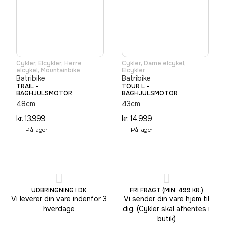
Cykler
,
Elcykler
,
Herre
Cykler
,
Dame elcykel
,
elcykel
,
Mountainbike
Elcykler
Batribike
Batribike
TRAIL –
TOUR L –
BAGHJULSMOTOR
BAGHJULSMOTOR
48cm
43cm
kr.
13.999
kr.
14.999
På lager
På lager
UDBRINGNING I DK
FRI FRAGT (MIN. 499 KR.)
Vi leverer din vare indenfor 3
Vi sender din vare hjem til
hverdage
dig. (Cykler skal afhentes i
butik)