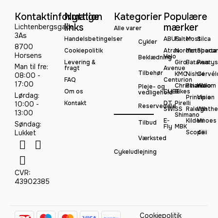
Kontaktinformation
Nyttige
Kategorier
Populære
links
mærker
Lichtenbergsgade
Alle varer
3As
Handelsbetingelser
ABUS
Falter
Most
Silca
Cykler
8700
Cookiepolitik
Atran
Norden
Motobeca
Sparta
Horsens
Velo
Beklædning
Levering &
Giro
Batavus
Peatys
Man til fre:
fragt
Avenue
Tilbehør
KMC
Nishiki
Cervél
08:00 -
FAQ
Centurion
17:00
Christiania
Pinarello
Woom
Pleje- og
Om os
CUBE
Bikes
vedligehold
Lørdag:
Principia
Vision
Kontakt
DT
Pirelli
10:00 -
Reservedele
SWISS
Raleigh
Winthe
13:00
Shimano
E-
Kildemoes
Vii
Tilbud
Søndag:
Fly
MBK
Lukket
Scope
4iiii
Værksted
Cykeludlejning
CVR:
43902385
Cookiepolitik