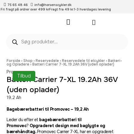
75 65 48 46
info@horsenscykler.dk
Fri fragt på ordrer over 499 kr
Fragt fra 49 kr.
1-3 hverdages levering
Pleje- og vedligehold
Forside
›
Shop
›
Reservedele
›
Reservedele til elcykler
›
Batteri-
og Opladere
›
Batteri Carrier 7-XL 19.2Ah 36V (uden oplader)
Promovec
Tilbud
Batteri Carrier 7-XL 19.2Ah 36V
(uden oplader)
19,2 Ah
Bagebærerbatteri til Promovec – 19,2 Ah
Leder du efter et
bagebærerbatteri til
Promovec
?
Opgraderet design med baglygte og
bærehåndtag.
Promovec Carrier 7-XL har en opgraderet