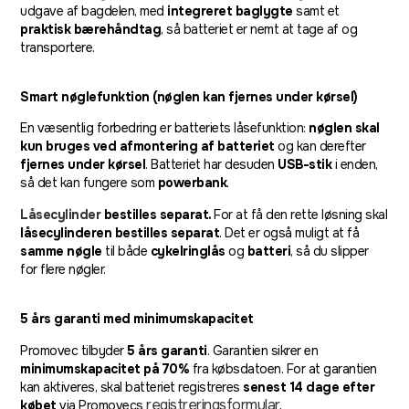
udgave af bagdelen, med
integreret baglygte
samt et
praktisk bærehåndtag
, så batteriet er nemt at tage af og
transportere.
Smart nøglefunktion (nøglen kan fjernes under kørsel)
En væsentlig forbedring er batteriets låsefunktion:
nøglen skal
kun bruges ved afmontering af batteriet
og kan derefter
fjernes under kørsel
. Batteriet har desuden
USB-stik
i enden,
så det kan fungere som
powerbank
.
Låsecylinder
bestilles separat.
For at få den rette løsning skal
låsecylinderen bestilles separat
. Det er også muligt at få
samme nøgle
til både
cykelringlås
og
batteri
, så du slipper
for flere nøgler.
5 års garanti med minimumskapacitet
Promovec tilbyder
5 års garanti
. Garantien sikrer en
minimumskapacitet på 70%
fra købsdatoen. For at garantien
kan aktiveres, skal batteriet registreres
senest 14 dage efter
registreringsformular
.
købet
via Promovecs