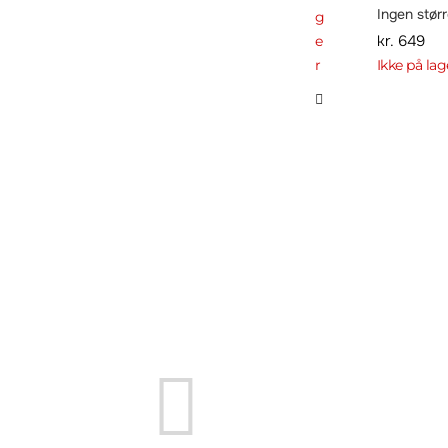
Ingen størr
g
kr.
649
e
r
Ikke på lag