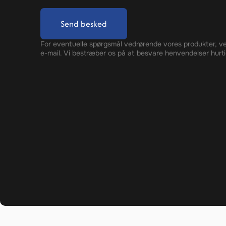
Send besked
For eventuelle spørgsmål vedrørende vores produkter, ve
e-mail. Vi bestræber os på at besvare henvendelser hurti