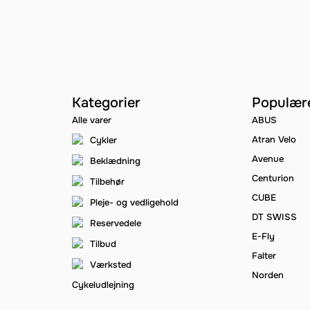
Kategorier
Populær
Alle varer
ABUS
Atran Velo
Cykler
Avenue
Beklædning
Centurion
Tilbehør
CUBE
Pleje- og vedligehold
DT SWISS
Reservedele
E-Fly
Tilbud
Falter
Værksted
Norden
Cykeludlejning