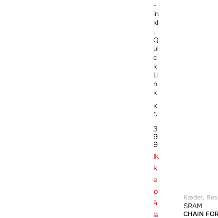
-
in
kl
.
Q
ui
c
k
Li
n
k
k
r.
3
9
9
Ik
k
e
p
Kæder
,
Res
å
SRAM
CHAIN FOR
la