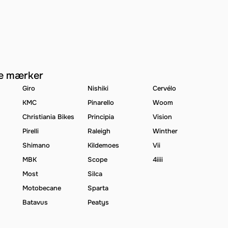
e mærker
Giro
Nishiki
Cervélo
KMC
Pinarello
Woom
Christiania Bikes
Principia
Vision
Pirelli
Raleigh
Winther
Shimano
Kildemoes
Vii
MBK
Scope
4iiii
Most
Silca
Motobecane
Sparta
Batavus
Peatys