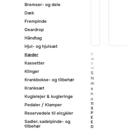
Bremser- og dele
Dæk
Frempinde
Geardrop
Håndtag
Hjul- og hjulsæt
K
Kæder
æ
Kassetter
d
er
Klinger
S
hi
Krankbokse- og tilbehør
m
Kranksæt
a
n
Kuglelejer & kugleringe
o
11
Pedaler / Klamper
S
Reservedele til elcykler
P
E
Sadler, sadelpinde- og
E
tilbehør
D