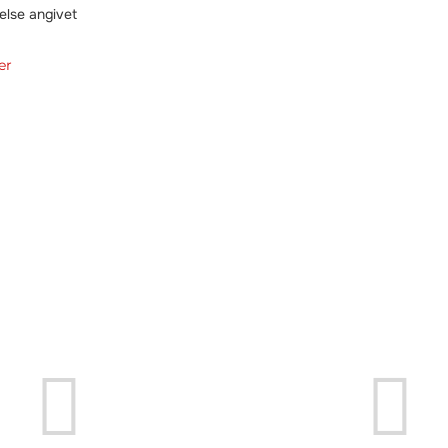
else angivet
er