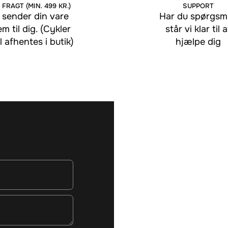
 FRAGT (MIN. 499 KR.)
SUPPORT
 sender din vare
Har du spørgsmå
em til dig. (Cykler
står vi klar til a
l afhentes i butik)
hjælpe dig