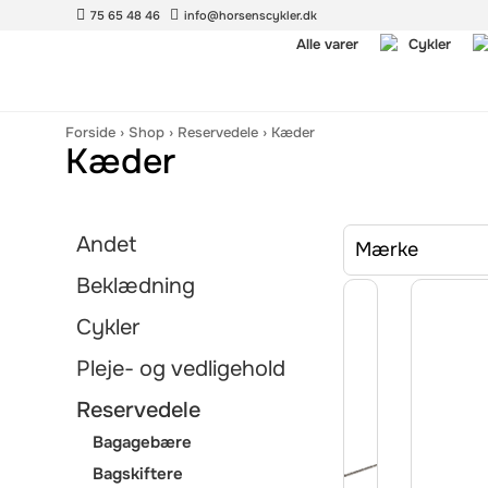
75 65 48 46
info@horsenscykler.dk
Alle varer
Cykler
Forside
›
Shop
›
Reservedele
›
Kæder
Kæder
Andet
Mærke
Beklædning
Cykler
Pleje- og vedligehold
Reservedele
Bagagebære
Bagskiftere