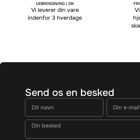
UDBRINGNING I DK
FRI
Vi leverer din vare
Vi
indenfor 3 hverdage
hj
ska
Send os en besked