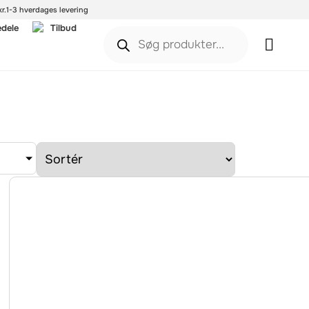
r.
1-3 hverdages levering
edele
Tilbud