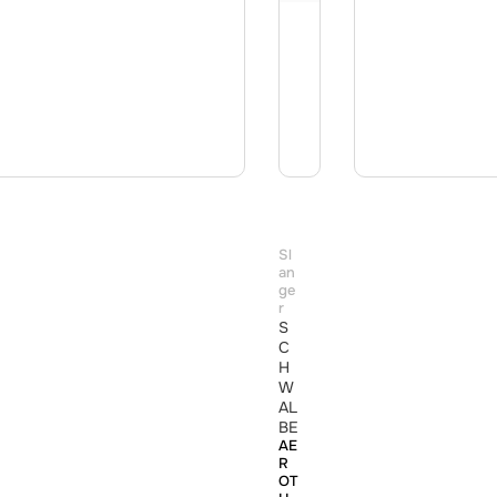
Sl
an
ge
r
S
C
H
W
AL
BE
AE
R
OT