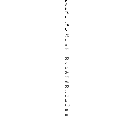
H
A
N
TU
BE
,
TP
U
70
0
x
23
-
32
c
(2
3-
32
x6
22
)
Cli
k
80
m
m