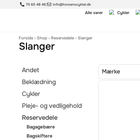
75 65 48 46
info@horsenscykler.dk
Alle varer
Cykler
Forside
›
Shop
›
Reservedele
›
Slanger
Slanger
Andet
Mærke
Beklædning
Cykler
Pleje- og vedligehold
Reservedele
Bagagebære
Bagskiftere