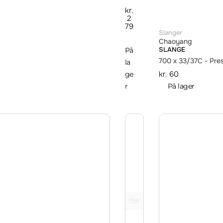
kr.
2
79
Slanger
Chaoyang
SLANGE
På
700 x 33/37C - Pr
la
kr.
60
ge
r
På lager