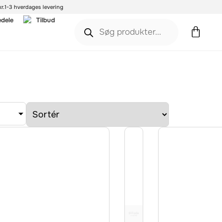
r.
1-3 hverdages levering
edele
Tilbud