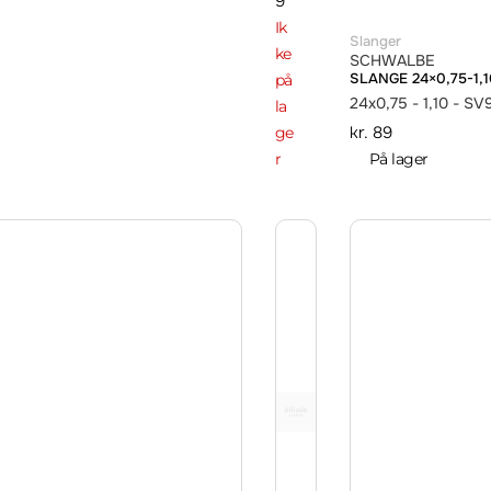
9
Ik
Slanger
ke
SCHWALBE
SLANGE 24×0,75-1,1
på
24x0,75 - 1,10 - S
la
kr.
89
ge
r
På lager